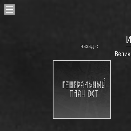
назад <
Велик